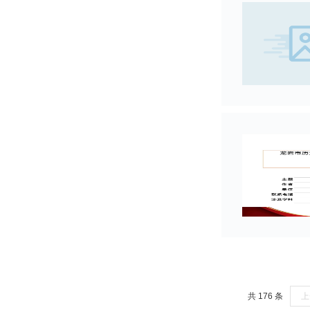
共 176 条
上